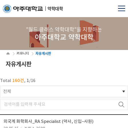
약학대학
"월드 클래스 약학대학"을 지향하는
아주대학교 약학대학
자유게시판
커뮤니티
자유게시판
160건
1
Total
,
/
16
전체
외국계 화학회사_RA Specialist (약사, 신입~사원)